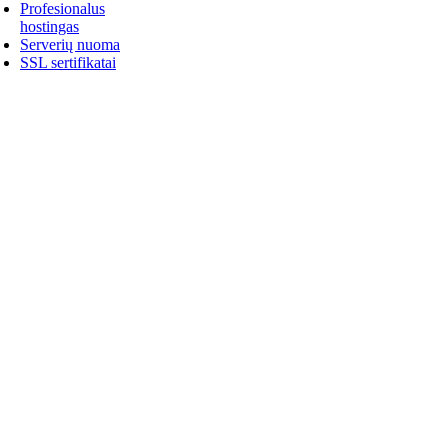
Profesionalus
hostingas
Serverių nuoma
SSL sertifikatai