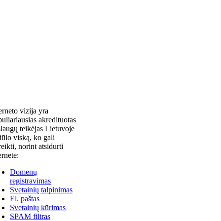
erneto vizija yra
uliariausias akredituotas
laugų teikėjas Lietuvoje
siūlo viską, ko gali
reikti, norint atsidurti
ernete:
Domenų
registravimas
Svetainių talpinimas
El. paštas
Svetainių kūrimas
SPAM filtras