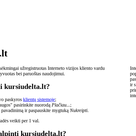
lt
sėkmingai užregistruotas Interneto vizijos kliento vardu
Int
ktyvuotas bei paruoštas naudojimui.
pop
pas
ir 
i kursiudelta.lt?
pri
int
savo paskyros
klientų sistemoje
;
laugos" pasirinkite nuorodą
Plačiau...
;
o pavadinimą ir paspauskite mygtuką
Nukreipti
.
dės veikti per 1 val.
lpinti kursiudelta.lt?