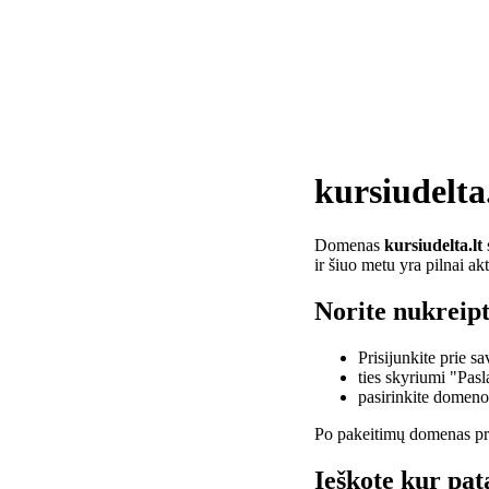
kursiudelta.
Domenas
kursiudelta.lt
ir šiuo metu yra pilnai a
Norite nukreipt
Prisijunkite prie 
ties skyriumi "Pas
pasirinkite domen
Po pakeitimų domenas pra
Ieškote kur pata